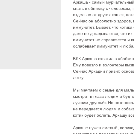
Аркаша - самый мурчательный,
спать в обнимку с человеком, 
отдельно от других кошек, пот
Сейчас он абсолютно здоров, 
иммунитет. Бывает, что котики
даже не догадываются, что их 
иммунитет не справляется и ви
ослабевает иммунитет и любая
ВЛК Аркаша схватил в «бабкин
Ему повезло и волонтеры вызво
Сейчас Аркадий привит, основ
лотку.
Мы мечтаем о семье для мал
смотрит в глаза людям и будто
лучшим другом!» Но потенциал
не передается людям и собака
котик будет болеть, Аркашу вс
Аркаше нужен смелый, велико