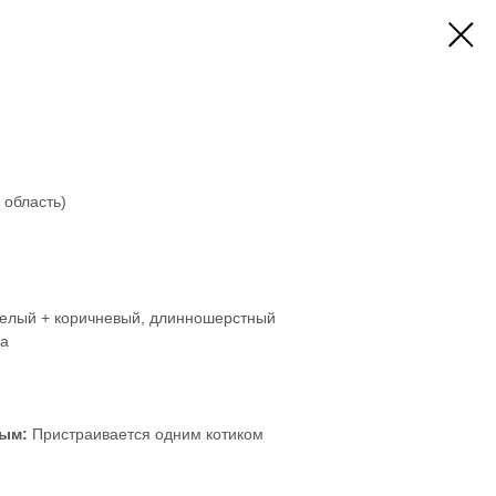
 область)
елый + коричневый, длинношерстный
а
ным:
Пристраивается одним котиком