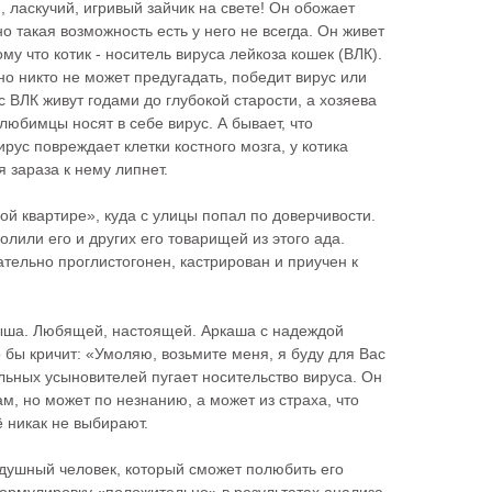
 ласкучий, игривый зайчик на свете! Он обожает
но такая возможность есть у него не всегда. Он живет
ому что котик - носитель вируса лейкоза кошек (ВЛК).
но никто не может предугадать, победит вирус или
 с ВЛК живут годами до глубокой старости, а хозяева
любимцы носят в себе вирус. А бывает, что
рус повреждает клетки костного мозга, у котика
 зараза к нему липнет.
ой квартире», куда с улицы попал по доверчивости.
лили его и других его товарищей из этого ада.
ательно проглистогонен, кастрирован и приучен к
ыша. Любящей, настоящей. Аркаша с надеждой
 бы кричит: «Умоляю, возьмите меня, я буду для Вас
ьных усыновителей пугает носительство вируса. Он
м, но может по незнанию, а может из страха, что
ё никак не выбирают.
душный человек, который сможет полюбить его