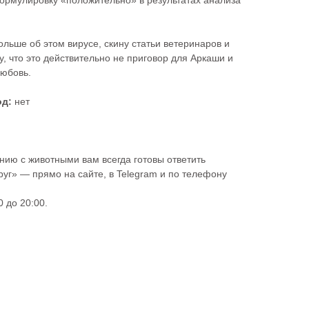
ормулировку «положительно» в результатах анализа
ольше об этом вирусе, скину статьи ветеринаров и
у, что это действительно не приговор для Аркаши и
любовь.
од:
нет
ию с животными вам всегда готовы ответить
уг» — прямо на сайте, в Telegram и по телефону
 до 20:00.