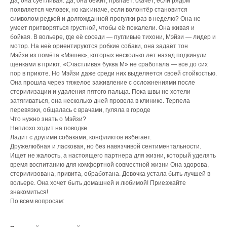
Да, она суетливая. Да, она бежит, прыгает, скачет, если рядом
появляется человек, но как иначе, если волонтёр становится
символом редкой и долгожданной прогулки раз в неделю? Она не
умеет притворяться грустной, чтобы её пожалели. Она живая и
бойкая. В вольере, где её соседи — пугливые тихони, Мэйзи — лидер и
мотор. На неё ориентируются робкие собаки, она задаёт тон
Мэйзи из помёта «Мэшек», которых несколько лет назад подкинули
щенками в приют. «Счастливая буква М» не сработала — все до сих
пор в приюте. Но Мэйзи даже среди них выделяется своей стойкостью.
Она прошла через тяжелое заживление с осложнениями после
стерилизации и удаления пятого пальца. Пока швы не хотели
затягиваться, она несколько дней провела в клинике. Терпела
перевязки, общалась с врачами, гуляла в городе
Что нужно знать о Мэйзи?
Неплохо ходит на поводке
Ладит с другими собаками, конфликтов избегает.
Дружелюбная и ласковая, но без навязчивой сентиментальности.
Ищет не жалость, а настоящего партнера для жизни, который уделять
время воспитанию для комфортной совместной жизни Она здорова,
стерилизована, привита, обработана. Девочка устала быть лучшей в
вольере. Она хочет быть домашней и любимой! Приезжайте
знакомиться!
По всем вопросам: