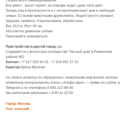
Скорее всего бывшедомашняя.
Все умеет : выгул терпит, на поводке ходит, даже лапу даёт.
Теперь она в безопасности и с нетерпением ищет дом и любящую
семью. Со всеми животными дружелюбна. Людей просто обожает.
Здорова, привита, стерилизована, обработана.
Вес 10,5 кг. Рост 40 см.
Абсолютно диванная собака.
Приезжайте знакомиться.
Пристройство в другой город:
да
Содержится у волонтера сообщества "Уютный дом" в Раменском
районе МО
Контакт:
+7 917 535 40 03 , +7 916 692 37 33
Куратор
Ирина Месячук
На любые вопросы по обращению с животными вам всегда готовы
ответить консультанты линии «Альфа-друг» — прямо на сайте, в
Telegram и по телефону 8 800 222‑84‑46.
Мы работаем ежедневно с 8:00 до 20:00.
Город: Москва
Пол: женский