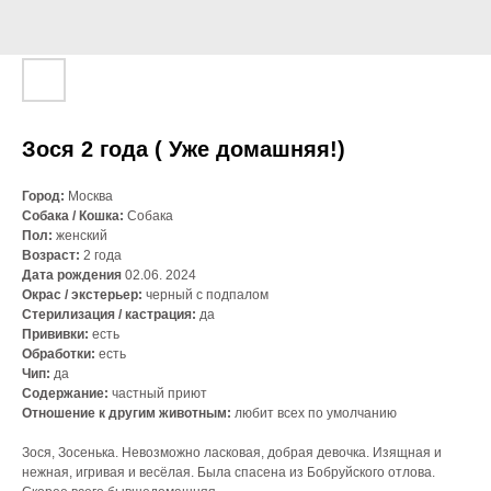
Зося 2 года ( Уже домашняя!)
Город:
Москва
Собака / Кошка:
Собака
Пол:
женский
Возраст:
2 года
Дата рождения
02.06. 2024
Окрас / экстерьер:
черный с подпалом
Стерилизация / кастрация:
да
Прививки:
есть
Обработки:
есть
Чип:
да
Содержание:
частный приют
Отношение к другим животным:
любит всех по умолчанию
Зося, Зосенька. Невозможно ласковая, добрая девочка. Изящная и
нежная, игривая и весёлая. Была спасена из Бобруйского отлова.