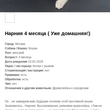
Нарния 4 месяца ( Уже домашняя!)
Город:
Москва
Собака / Кошка:
Кошка
Пол:
женский
Возраст:
4 месяца
Дата рождения
10.02.2026
Окрас / экстерьер:
белая с рыжим
Стерилизация / кастрация:
нет
Прививки:
есть
Обработки:
есть
Чип:
нет
Отношение к другим животным:
Дружелюбна к сородичам
Ох…не завидуем вам, будущие хозяева этой противной кошки.
Знакомьтесь - Нарния. Высокомерная, ревнивая кракозябра. «Там не