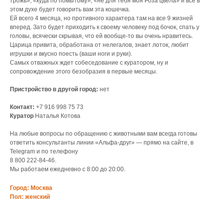
трожь», «куда по помытому», «не для тебя моя Роза цвела» и всё в
этом духе будет говорить вам эта кошечка.
Ей всего 4 месяца, но противного характера там на все 9 жизней
вперед. Зато будет приходить к своему человеку под бочок, спать у
головы, всячески скрывая, что ей вообще-то вы очень нравитесь.
Царица привита, обработана от нелегалов, знает лоток, любит
игрушки и вкусно поесть (ваши ноги и руки).
Самых отважных ждет собеседование с куратором, ну и
сопровождение этого безобразия в первые месяцы.
Пристройство в другой город:
нет
Контакт:
+7 916 998 75 73
Куратор
Наталья Котова
На любые вопросы по обращению с животными вам всегда готовы
ответить консультанты линии «Альфа-друг» — прямо на сайте, в
Telegram и по телефону
8 800 222‑84‑46.
Мы работаем ежедневно с 8:00 до 20:00.
Город: Москва
Пол: женский