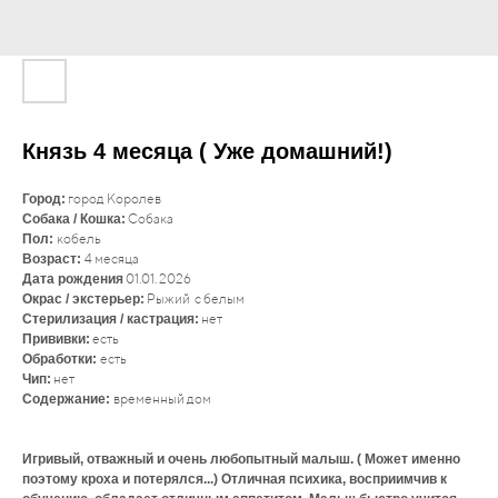
Князь 4 месяца ( Уже домашний!)
город Королев
Город:
Собака
Собака / Кошка:
кобель
Пол:
4 месяца
Возраст:
01.01. 2026
Дата рождения
Рыжий с белым
Окрас / экстерьер:
нет
Стерилизация / кастрация:
есть
Прививки:
есть
Обработки:
нет
Чип:
временный дом
Содержание:
Игривый, отважный и очень любопытный малыш. ( Может именно
поэтому кроха и потерялся...) Отличная психика, восприимчив к