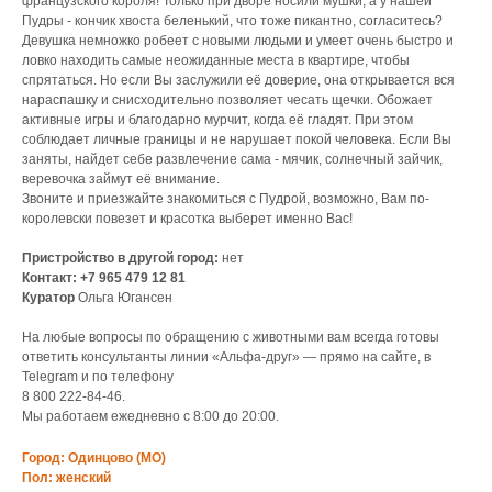
французского короля! Только при дворе носили мушки, а у нашей
Пудры - кончик хвоста беленький, что тоже пикантно, согласитесь?
Девушка немножко робеет с новыми людьми и умеет очень быстро и
ловко находить самые неожиданные места в квартире, чтобы
спрятаться. Но если Вы заслужили её доверие, она открывается вся
нараспашку и снисходительно позволяет чесать щечки. Обожает
активные игры и благодарно мурчит, когда её гладят. При этом
соблюдает личные границы и не нарушает покой человека. Если Вы
заняты, найдет себе развлечение сама - мячик, солнечный зайчик,
веревочка займут её внимание.
Звоните и приезжайте знакомиться с Пудрой, возможно, Вам по-
королевски повезет и красотка выберет именно Вас!
Пристройство в другой город:
нет
Контакт: +7 965 479 12 81
Куратор
Ольга Югансен
На любые вопросы по обращению с животными вам всегда готовы
ответить консультанты линии «Альфа-друг» — прямо на сайте, в
Telegram и по телефону
8 800 222‑84‑46.
Мы работаем ежедневно с 8:00 до 20:00.
Город: Одинцово (МО)
Пол: женский