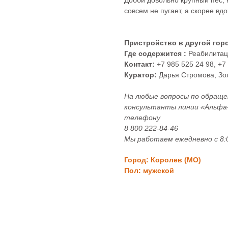
Добби довольно крупный пёс, 
совсем не пугает, а скорее вд
Пристройство в другой гор
Где содержится :
Реабилитац
Контакт:
+7 985 525 24 98, +7
Куратор:
Дарья Стромова, Зо
На любые вопросы по обращ
консультанты линии «Альфа-д
телефону
8 800 222‑84‑46
Мы работаем ежедневно с 8:0
Город: Королев (МО)
Пол: мужской