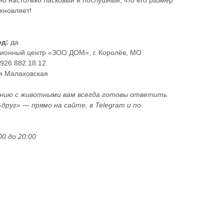
но настолько ласковый и послушный, что его размер
охновляет!
од:
да
ионный центр «ЗОО ДОМ», г. Королёв, МО
 926 882 18 12
я Малаховская
ению с животными вам всегда готовы ответить
руг» — прямо на сайте, в Telegram и по
0 до 20:00