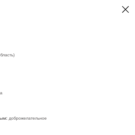
бласть)
а
ным:
доброжелательное