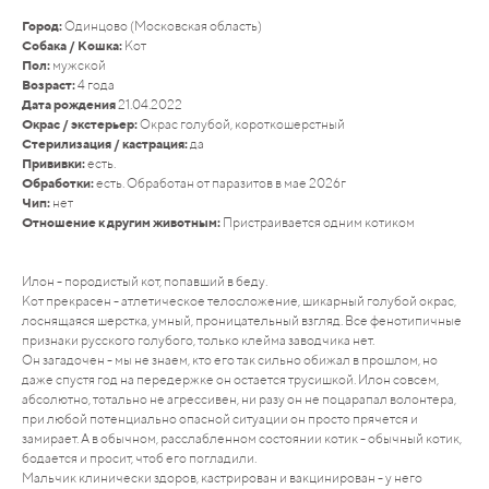
Город:
Одинцово (Московская область)
Собака / Кошка:
Кот
Пол:
мужской
Возраст:
4 года
Дата рождения
21.04.2022
Окрас / экстерьер:
Окрас голубой, короткошерстный
Стерилизация / кастрация:
да
Прививки:
есть.
Обработки:
есть. Обработан от паразитов в мае 2026г
Чип:
нет
Отношение к другим животным:
Пристраивается одним котиком
Илон - породистый кот, попавший в беду.
Кот прекрасен - атлетическое телосложение, шикарный голубой окрас,
лоснящаяся шерстка, умный, проницательный взгляд. Все фенотипичные
признаки русского голубого, только клейма заводчика нет.
Он загадочен - мы не знаем, кто его так сильно обижал в прошлом, но
даже спустя год на передержке он остается трусишкой. Илон совсем,
абсолютно, тотально не агрессивен, ни разу он не поцарапал волонтера,
при любой потенциально опасной ситуации он просто прячется и
замирает. А в обычном, расслабленном состоянии котик - обычный котик,
бодается и просит, чтоб его погладили.
Мальчик клинически здоров, кастрирован и вакцинирован - у него