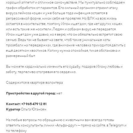
хороший аппетит и отличное самочувствие. Мы пунктуально соблюдаем
график обработок от паразитов. Его сильный организм отразил атаку
вируса лейкоза кошек и уже больше года инфекция остается в
регрессивной форме, никак себя не проявляя. Но ВЛК на всю жизнь
остается в носительстве, поэтому Илон ищет дом, где нет других кошек
или есть такие же носители. Людям и собакам вирус не передается.
Илон ищет дом уже давно, но я верю, что он обязательно встретит свою
семью. Ведь так не бывает на свете, чтоб такие уникальные коты
прозябали на передержках, где внимание человека приходится делить с
ещё десятком хвостиков. Котику нужна спокойная, тихая обстановка и
размеренный быт.
Вы можете кардинально изменить его судьбу, подарив Илону любовь и
заботу, терпеливо отогревая его сердечко.
Содержится в квартире волонтера
Пристройство в другой город:
нет
Контакт: +7
965 479 12 81
Куратор
Ольга Югансен
На любые вопросы по обращению с животными вам всегда готовы
ответить консультанты линии «Альфа-друг» — прямо на сайте, в Telegram и
по телефону