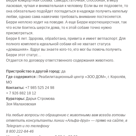
Берри комфортная собака: самодостаточная, способная, в меру
ласковая, чуткая и внимательная к человеку. Если вы ее подзовете, то
она обязательно подойдет погладиться в надежде получить капельку
любви, однако сама навязчиво требовать внимание постесняется.
Берри неплохо ходит на поводке. А еще Берри короткошерстная, так
что если боитесь шерсти дома, то к этой собаке точно нужно
присмотреться.
Берри 6 лет. Здорова, обработана, привита и имеет ветпаспорт. Для
полного комплекта идеальной собаки ей не хватает статуса
«домашняя». Вдруг вы знаете кого-то, кто мог бы помочь получить
Берри этот статус…
Отдается по договору ответственного содержания животного.
Пристройство в другой город:
да
Где содержится :
Реабилитационный центр «ЗОО ДОМ», г. Королёв,
МО
Контакты:
+7 985 525 24 98
+ 7 926 882 18 12
Кураторы:
Дарья Стромова
Зоя Малаховская
На любые вопросы по обращению с животными вам всегда готовы
ответить консультанты линии «Альфа-друг» — прямо на сайте, в
Telegram и по телефону
8 800 222‑84‑46