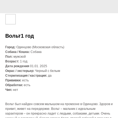
Вольт1 год
Город:
Одинцово (Московская область)
Собака / Кошка:
Собака
Пол:
мужской
Возраст:
1 год
Дата рождения
01.01. 2025
Окрас / экстерьер:
Черный с белым
Стерилизация / кастрация:
да
Прививки:
есть
Обработки:
есть
Чип:
нет
Вольт был найден совсем малышом на промзоне в Одинцово. Здоров и
привит, живет на передержке. Вольт – мальчик с идеальным
характером – он прекрасно ладит с людьми, собаками, детьми. Очень