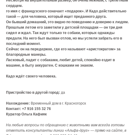
Несмотря на внушительный размер, он очень нежный, с трепетным
сердцем.
го имя с французского означает «подарок». И Кадо действительно
такой — для человека, который ищет преданного друга.
Он бывший домашний, это видно по поведению и доверию к людям.
Прошлым летом его заметили у детской площадки — он три дня
сидел и ждал. Так ждут только те собаки, которых однажды
предали. На него был вызван отлов, но мы успели забрать его в
последний момент.
Сейчас он на передержке, где его называют «аристократом» за
благородные манеры.
Ласковый, ладит с собаками, любит детей, спокойно ездит в
машине, в быту аккуратен. С кошками не знаком.
Кадо ждёт своего человека.
Пристройство в другой город:
да
Нахождение:
Временный дом в г. Красногорск
Контакт: +7 916 155 32 76
Куратор Ольга Кафияк
На любые вопросы по обращению с животными вам всегда готовы
ответить консультанты линии «Альфа-друг» — прямо на сайте, в