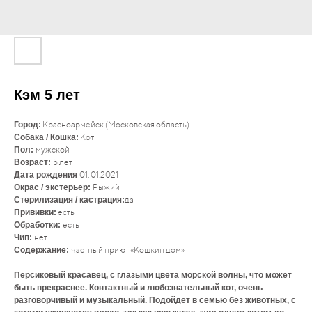
Кэм 5 лет
Красноармейск (Московская область)
Город:
Кот
Собака / Кошка:
мужской
Пол:
5 лет
Возраст:
01. 01.2021
Дата рождения
Рыжий
Окрас / экстерьер:
да
Стерилизация / кастрация:
есть
Прививки:
есть
Обработки:
нет
Чип:
частный приют «Кошкин дом»
Содержание:
Персиковый красавец, с глазыми цвета морской волны, что может
быть прекраснее. Контактный и любознательный кот, очень
разговорчивый и музыкальный. Подойдёт в семью без животных, с