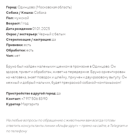
Город:
Одинцово (Московская область)
Собака / Кошка:
Собака
Пол:
мужской
Возраст:
1 год
Дата рождения
01.01. 2025
Окрас / экстерьер:
Черный с белым
Стерилизация / кастрация:
да
Прививки:
есть
Обработки:
есть
Чип:
нет
Бруно был найден маленьким щенком в промзоне в Одинцово. Он
здоров, привит и обработан, живет на передержке. Бруно ориентирован
на человека, знает поводок и шлейку, приучен к двухразовому выгулу. Он
нежный и добрый мальчик, будет прекрасной собакой-компаньоном!
Пристройство в другой город:
да
Контакт:
+7 917 506 83 90
Куратор
Маргарита
На любые вопросы по обращению с животными вам всегда готовы
ответить консультанты линии «Альфа-друг» — прямо на сайте, в Telegram и
по телефону