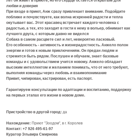
лет он живет в приюте, но его сердце остается открытым для
любви и доверия
При входе в приют, Анж сразу привлекает внимание. Подойдите
поближе и почувствуете, как волна искренней радости и тепла
окутывает вас. Этот красавец встречает каждого человека с
радостью, а тех, кто заходит в гости к нему в вольер, обнимает как
лучшего друга, с которым давно не виделся
Собака в самом расцвете сил и лет, невероятно ласковый.
Его особенность - активность и жизнерадостность. Анжело полон
энергии и готов к новым приключениям. Он предан людям и
стремится быть рядом. Послушен и обучаем, знает базовые
команды и с удовольствием учится новому. Анжело обладает
высоким интеллектом и желанием понимать, что от него требуют,
выполняя команды через любовь и взаимопонимание
Привит, чипирован, кастрирован, есть паспорт.
Гарантируем консультации по адаптации и воспитанию, поддержку
на первых этапах его жизни в новом доме.
Пристройство в другой город:
да
Нахождение:
Приют "Зоодом", в г. Королев
Контакт: +7 926 495-61-97
Куратор Эльвира Смирнова