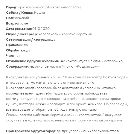
Город:
Красноармейск (Московская область)
Собака / Кошка:
Кошка
Пол:
женский
Возраст:
6 лет
Дата рождения
01.10.2020
Окрас / экстерьер:
черепаховый, короткошерстный
Стерилизация / кастрация:
да
Прививки:
да
Обработки:
да
Чип:
нет
Отношение к другим животным:
не конфликтует, с людьми осторожно
Содержание:
квартирное, частный приют «Кошкин дом»,
Киса дочка дикой уличной кошки. Мама научила ее всегда бояться людей
и не доверять. Но мамы не стало, а они попали в приют.
Киса долго адаптировалась, была недотрога и нелюдима, и только
последнее время дает себя гладить.со стороны наблюдает за
всеми,участвует в жизни коллектива. особенно ласковая когда просит
кушать, вот тогда можно и погладить и помурчать немного. Но после еды ,
все возвращается обратно в наблюдательную позицию.
Очень красивая набивная шерстка и кончик хвоста который она умеет
скручивать в колечко, просто невозможно пройти мимо такой харизмы.
Пристройство в другой город:
да, при условии личного знакомства в