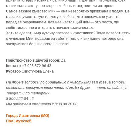
привита, стерилизована и отлично ладит с другими питомцами, хотя
кошки вызывают у нее скорее любопытство, нежели интерес.
Самое важное качество Мии — она невероятно привязана к людям. Её
глаза излучают такую теплоту и любовь, что невозможно устоять
перед её очарованием. Для неё настоящий дом — это место, где
любят искренне и открыто отвечают взаимностью.
Хотите сделать мир чуточку светлее и счастливее? Тогда позаботьтесь
о чудесной Мии, подарив ей заботу, тепло и внимание, которое она
заслуживает больше всего на свете!
Пристройство в другой город:
да
Контакт:
+7 926 572 96 43
Куратор
Свистунова Елена
На любые вопросы по обращению с животными вам всегда готовы
ответить консультанты линии «Альфа-друг» — прямо на сайте, в
Telegram и по телефону
8 800 222‑84‑46
Мы работаем ежедневно с 8:00 до 20:00
Город: Ивантеевка (МО)
Пол: мужской