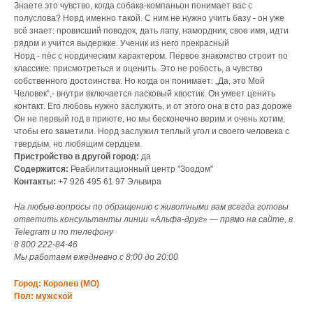
Знаете это чувство, когда собака-компаньон понимает вас с
полуслова? Норд именно такой. С ним не нужно учить базу - он уже
всё знает: провисший поводок, дать лапу, намордник, свое имя, идти
рядом и учится выдержке. Ученик из него прекрасный
Норд - пёс с нордическим характером. Первое знакомство строит по
классике: присмотреться и оценить. Это не робость, а чувство
собственного достоинства. Но когда он понимает: „Да, это Мой
Человек“,- внутри включается ласковый хвостик. Он умеет ценить
контакт. Его любовь нужно заслужить, и от этого она в сто раз дороже
Он не первый год в приюте, но мы бесконечно верим и очень хотим,
чтобы его заметили. Норд заслужил теплый угол и своего человека с
твердым, но любящим сердцем.
Пристройство в другой город:
да
Содержится:
Реабилитационный центр "Зоодом"
Контакты:
+7 926 495 61 97 Эльвира
На любые вопросы по обращению с животными вам всегда готовы
ответить консультанты линии «Альфа-друг» — прямо на сайте, в
Telegram и по телефону
8 800 222‑84‑46
Мы работаем ежедневно с 8:00 до 20:00
Город: Королев (МО)
Пол: мужской