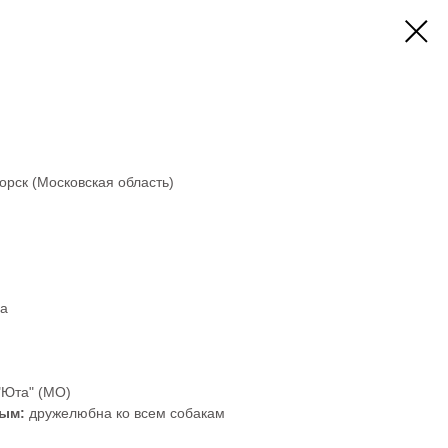
орск (Московская область)
а
"Юта" (МО)
ным:
дружелюбна ко всем собакам