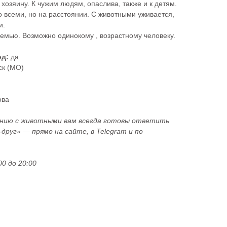
хозяину. К чужим людям, опаслива, также и к детям.
 всеми, но на расстоянии. С животными уживается,
и.
емью. Возможно одинокому , возрастному человеку.
од:
да
ск (МО)
ова
ению с животными вам всегда готовы ответить
руг» — прямо на сайте, в Telegram и по
0 до 20:00