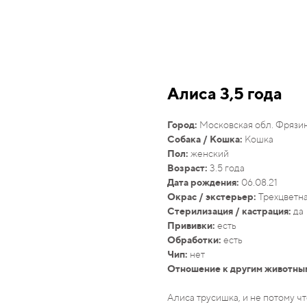
Алиса 3,5 года
Город:
Московская обл. Фрязи
Собака / Кошка:
Кошка
Пол:
женский
Возраст:
3.5 года
Дата рождения:
06.08.21
Окрас / экстерьер:
Трехцветн
Стерилизация / кастрация:
да
Прививки:
есть
Обработки:
есть
Чип:
нет
Отношение к другим животны
Алиса трусишка, и не потому чт