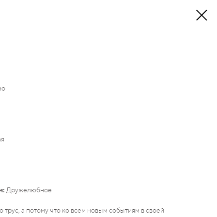
но
ая
м:
Дружелюбное
о трус, а потому что ко всем новым событиям в своей