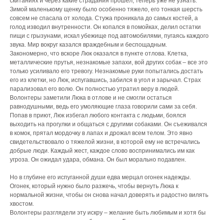
скитаниях и через какие страдания прошел, теперь уже не узнать.
Зимой маленькому щенку было особенно тяжело, его тонкая шерсть
совсем не спасала от холода. Стужа проникала до самых костей, а
голод изводил внутренности. Он копался в помойках, делил остатки
пищи с грызунами, искал убежище под автомобилями, пугаясь каждого
звука. Мир вокруг казался враждебным и беспощадным.
Закономерно, что вскоре Люк оказался в пункте отлова. Клетка,
металлические прутья, незнакомые запахи, вой других собак – все это
только усиливало его тревогу. Незнакомые руки попытались достать
его из клетки, но Люк, испугавшись, забился в угол и зарычал. Страх
парализовал его волю. Он полностью утратил веру в людей.
Волонтеры заметили Люка в отлове и не смогли остаться
равнодушными, ведь его умоляющие глаза говорили сами за себя.
Попав в приют, Люк избегал любого контакта с людьми, боялся
выходить на прогулки и общаться с другими собаками. Он съеживался
в комок, прятал мордочку в лапах и дрожал всем телом. Это явно
свидетельствовало о тяжелой жизни, в которой ему не встречались
добрые люди. Каждый жест, каждое слово воспринимались им как
угроза. Он ожидал удара, обмана. Он был морально подавлен.
Но в глубине его испуганной души едва мерцал огонек надежды.
Огонек, который нужно было разжечь, чтобы вернуть Люка к
нормальной жизни, чтобы он снова начал доверять и радостно вилять
хвостом.
Волонтеры разглядели эту искру – желание быть любимым и хотя бы