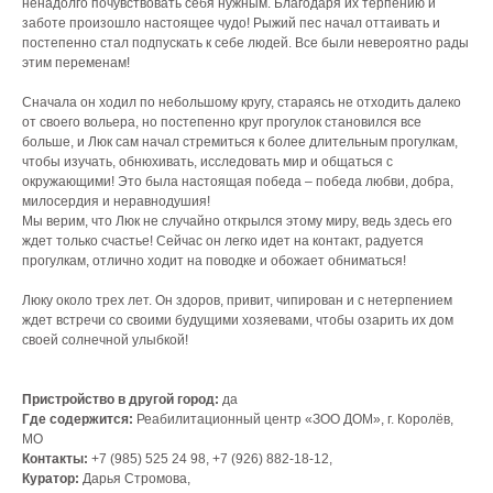
ненадолго почувствовать себя нужным. Благодаря их терпению и
заботе произошло настоящее чудо! Рыжий пес начал оттаивать и
постепенно стал подпускать к себе людей. Все были невероятно рады
этим переменам!
Сначала он ходил по небольшому кругу, стараясь не отходить далеко
от своего вольера, но постепенно круг прогулок становился все
больше, и Люк сам начал стремиться к более длительным прогулкам,
чтобы изучать, обнюхивать, исследовать мир и общаться с
окружающими! Это была настоящая победа – победа любви, добра,
милосердия и неравнодушия!
Мы верим, что Люк не случайно открылся этому миру, ведь здесь его
ждет только счастье! Сейчас он легко идет на контакт, радуется
прогулкам, отлично ходит на поводке и обожает обниматься!
Люку около трех лет. Он здоров, привит, чипирован и с нетерпением
ждет встречи со своими будущими хозяевами, чтобы озарить их дом
своей солнечной улыбкой!
Пристройство в другой город:
да
Где содержится:
Реабилитационный центр «ЗОО ДОМ», г. Королёв,
МО
Контакты:
+7 (985) 525 24 98, +7 (926) 882-18-12,
Куратор:
Дарья Стромова,